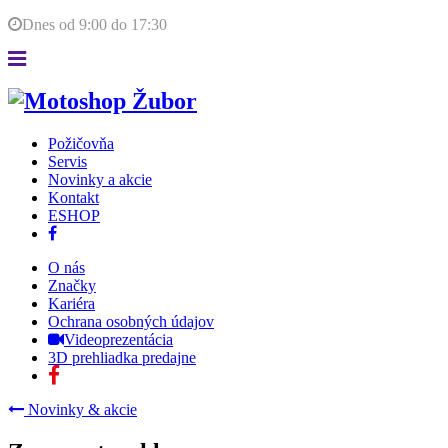
Dnes od
9:00
do
17:30
Požičovňa
Servis
Novinky a akcie
Kontakt
ESHOP
O nás
Značky
Kariéra
Ochrana osobných údajov
Videoprezentácia
3D prehliadka predajne
Novinky & akcie