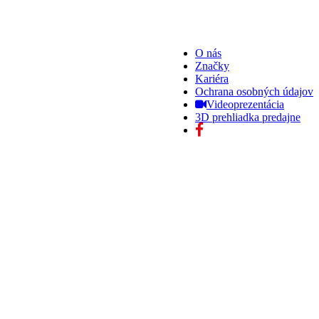
O nás
Značky
Kariéra
Ochrana osobných údajov
Videoprezentácia
3D prehliadka predajne