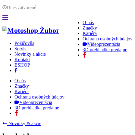
Dnes
zatvorené
O nás
Značky
Kariéra
Ochrana osobných údajov
Požičovňa
Videoprezentácia
Servis
3D prehliadka predajne
Novinky a akcie
Kontakt
ESHOP
O nás
Značky
Kariéra
Ochrana osobných údajov
Videoprezentácia
3D prehliadka predajne
Novinky & akcie