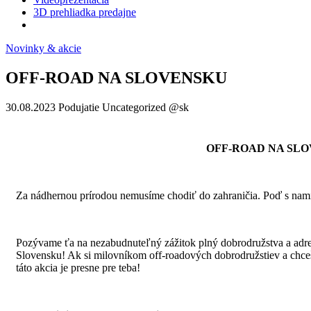
3D prehliadka predajne
Novinky & akcie
OFF-ROAD NA SLOVENSKU
30.08.2023
Podujatie Uncategorized @sk
OFF-ROAD NA SL
Za nádhernou prírodou nemusíme chodiť do zahraničia. Poď s nami
Pozývame ťa na nezabudnuteľný zážitok plný dobrodružstva a adre
Slovensku! Ak si milovníkom off-roadových dobrodružstiev a chce
táto akcia je presne pre teba!