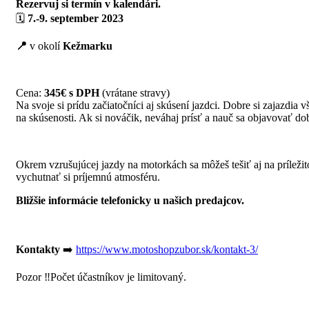
Rezervuj si termín v kalendári.
🗓️
7.-9. september 2023
📍
v okolí
Kežmarku
Cena:
345€ s DPH
(vrátane stravy)
Na svoje si prídu začiatočníci aj skúsení jazdci. Dobre si zajazdia 
na skúsenosti. Ak si nováčik, neváhaj prísť a nauč sa objavovať do
Okrem vzrušujúcej jazdy na motorkách sa môžeš tešiť aj na príležito
vychutnať si príjemnú atmosféru.
Bližšie informácie telefonicky u našich predajcov.
Kontakty
➡️
https://www.motoshopzubor.sk/kontakt-3/
Pozor ‼️Počet účastníkov je limitovaný.