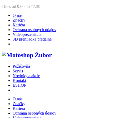
Dnes od
9:00
do
17:30
O nás
Značky
Kariéra
Ochrana osobných údajov
Videoprezentácia
3D prehliadka predajne
Požičovňa
Servis
Novinky a akcie
Kontakt
ESHOP
O nás
Značky
Kariéra
Ochrana osobných údajov
Videoprezentácia