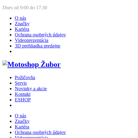
Dnes od
9:00
do
17:30
O nás
Značky
Kariéra
Ochrana osobných údajov
Videoprezentácia
3D prehliadka predajne
Požičovňa
Servis
Novinky a akcie
Kontakt
ESHOP
O nás
Značky
Kariéra
Ochrana osobných údajov
Videoprezentácia