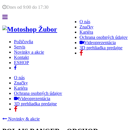
Dnes od
9:00
do
17:30
O nás
Značky
Kariéra
Ochrana osobných údajov
Požičovňa
Videoprezentácia
Servis
3D prehliadka predajne
Novinky a akcie
Kontakt
ESHOP
O nás
Značky
Kariéra
Ochrana osobných údajov
Videoprezentácia
3D prehliadka predajne
Novinky & akcie