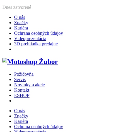
Dnes
zatvorené
O nás
Značky
Kariéra
Ochrana osobných údajov
Videoprezentácia
3D prehliadka predajne
Požičovňa
Servis
Novinky a akcie
Kontakt
ESHOP
O nás
Značky
Kariéra
Ochrana osobných údajov
Videoprezentácia