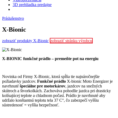
3D prehliadka predajne
Príslušenstvo
X-Bionic
zobraziť produkty X-Bionic
zobraziť stránku výrobcu
X-BIONIC funkčné prádlo – premeňte pot na energiu
Novinka od Firmy X-Bionic, ktorá spĺňa tie najnáročnejšie
požiadavky jazdcov.
Funkčné prádlo
X-bionic Moto Energizer je
navrhnuté
špeciálne pre motorkárov
, jazdcov na snežných
skútroch a štvorkolkách. Zachováva pohodlie jazdca pri drasticky
kolísajúcej teplote a chladnom počasí. Prádlo je navrhnuté aby
udržalo konštantnú teplotu tela 37 C°, čo zabezpečí vyššiu
sústredenosť = vyššia bezpečnosť.