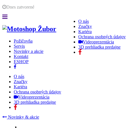
Dnes
zatvorené
O nás
Značky
Kariéra
Ochrana osobných údajov
Požičovňa
Videoprezentácia
Servis
3D prehliadka predajne
Novinky a akcie
Kontakt
ESHOP
O nás
Značky
Kariéra
Ochrana osobných údajov
Videoprezentácia
3D prehliadka predajne
Novinky & akcie