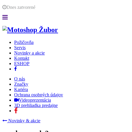
Dnes
zatvorené
Požičovňa
Servis
Novinky a akcie
Kontakt
ESHOP
O nás
Značky
Kariéra
Ochrana osobných údajov
Videoprezentácia
3D prehliadka predajne
Novinky & akcie