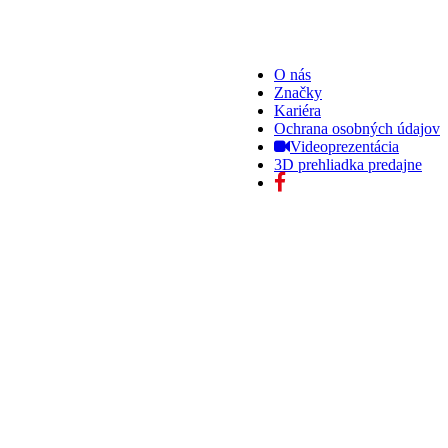
O nás
Značky
Kariéra
Ochrana osobných údajov
Videoprezentácia
3D prehliadka predajne