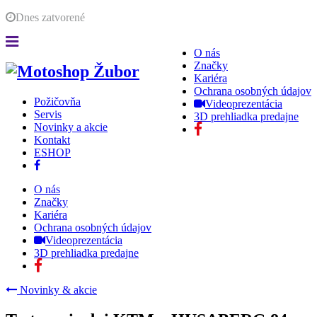
Dnes
zatvorené
O nás
Značky
Kariéra
Ochrana osobných údajov
Požičovňa
Videoprezentácia
Servis
3D prehliadka predajne
Novinky a akcie
Kontakt
ESHOP
O nás
Značky
Kariéra
Ochrana osobných údajov
Videoprezentácia
3D prehliadka predajne
Novinky & akcie