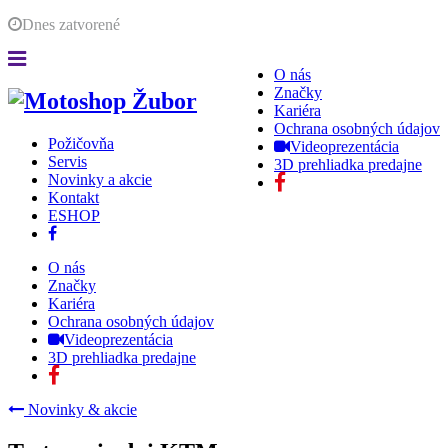
Dnes
zatvorené
O nás
Značky
Kariéra
Ochrana osobných údajov
Požičovňa
Videoprezentácia
Servis
3D prehliadka predajne
Novinky a akcie
Kontakt
ESHOP
O nás
Značky
Kariéra
Ochrana osobných údajov
Videoprezentácia
3D prehliadka predajne
Novinky & akcie