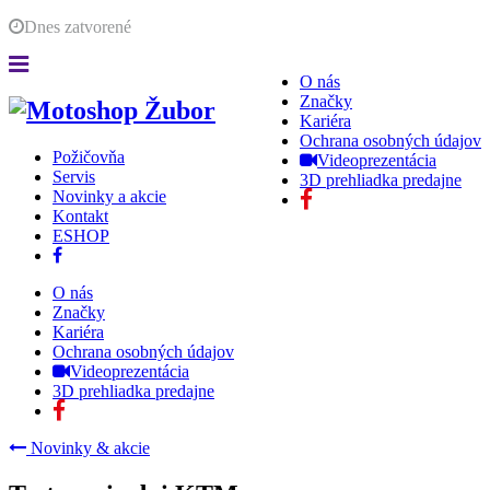
Dnes
zatvorené
O nás
Značky
Kariéra
Ochrana osobných údajov
Požičovňa
Videoprezentácia
Servis
3D prehliadka predajne
Novinky a akcie
Kontakt
ESHOP
O nás
Značky
Kariéra
Ochrana osobných údajov
Videoprezentácia
3D prehliadka predajne
Novinky & akcie