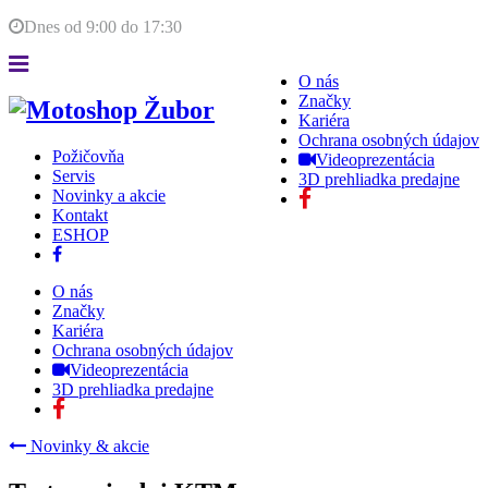
Dnes od
9:00
do
17:30
O nás
Značky
Kariéra
Ochrana osobných údajov
Požičovňa
Videoprezentácia
Servis
3D prehliadka predajne
Novinky a akcie
Kontakt
ESHOP
O nás
Značky
Kariéra
Ochrana osobných údajov
Videoprezentácia
3D prehliadka predajne
Novinky & akcie