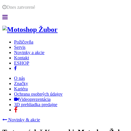
Dnes
zatvorené
Požičovňa
Servis
Novinky a akcie
Kontakt
ESHOP
O nás
Značky
Kariéra
Ochrana osobných údajov
Videoprezentácia
3D prehliadka predajne
Novinky & akcie