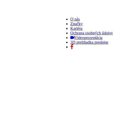
O nás
Značky
Kariéra
Ochrana osobných údajov
Videoprezentácia
3D prehliadka predajne