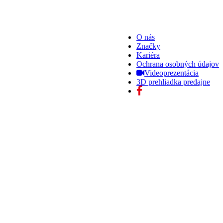
O nás
Značky
Kariéra
Ochrana osobných údajov
Videoprezentácia
3D prehliadka predajne