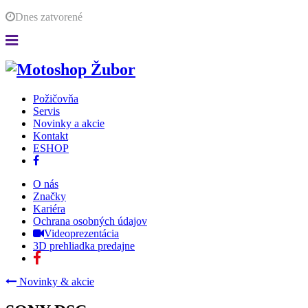
Dnes
zatvorené
Požičovňa
Servis
Novinky a akcie
Kontakt
ESHOP
O nás
Značky
Kariéra
Ochrana osobných údajov
Videoprezentácia
3D prehliadka predajne
Novinky & akcie