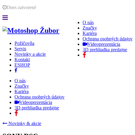
Dnes
zatvorené
O nás
Značky
Kariéra
Ochrana osobných údajov
Požičovňa
Videoprezentácia
Servis
3D prehliadka predajne
Novinky a akcie
Kontakt
ESHOP
O nás
Značky
Kariéra
Ochrana osobných údajov
Videoprezentácia
3D prehliadka predajne
Novinky & akcie