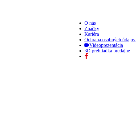
O nás
Značky
Kariéra
Ochrana osobných údajov
Videoprezentácia
3D prehliadka predajne