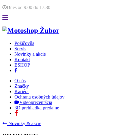
Dnes od
9:00
do
17:30
Požičovňa
Servis
Novinky a akcie
Kontakt
ESHOP
O nás
Značky
Kariéra
Ochrana osobných údajov
Videoprezentácia
3D prehliadka predajne
Novinky & akcie