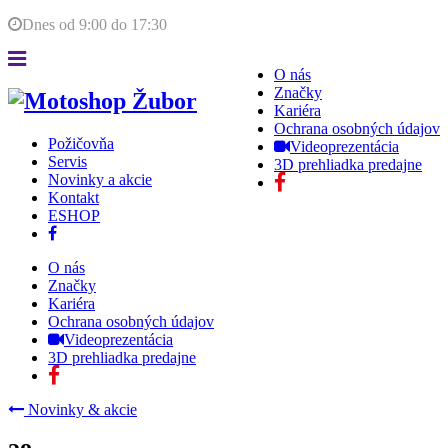
Dnes od
9:00
do
17:30
O nás
Značky
Kariéra
Ochrana osobných údajov
Požičovňa
Videoprezentácia
Servis
3D prehliadka predajne
Novinky a akcie
Kontakt
ESHOP
O nás
Značky
Kariéra
Ochrana osobných údajov
Videoprezentácia
3D prehliadka predajne
Novinky & akcie