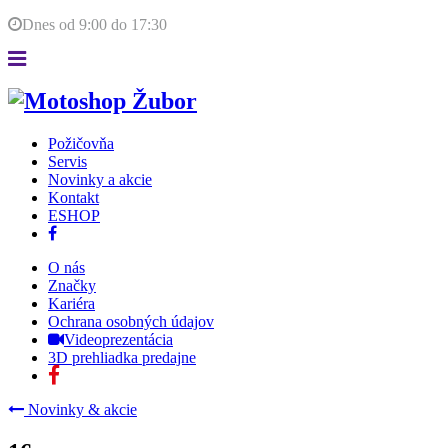
Dnes od
9:00
do
17:30
Požičovňa
Servis
Novinky a akcie
Kontakt
ESHOP
O nás
Značky
Kariéra
Ochrana osobných údajov
Videoprezentácia
3D prehliadka predajne
Novinky & akcie