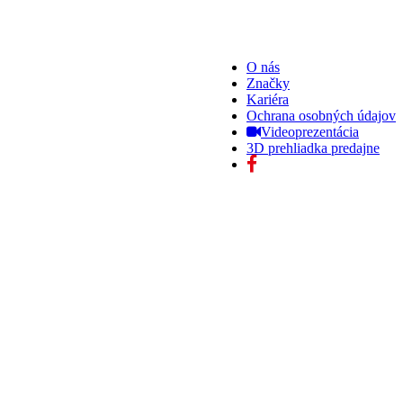
O nás
Značky
Kariéra
Ochrana osobných údajov
Videoprezentácia
3D prehliadka predajne