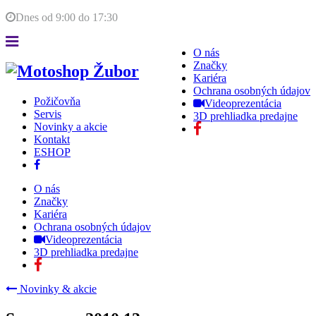
Dnes od
9:00
do
17:30
O nás
Značky
Kariéra
Ochrana osobných údajov
Požičovňa
Videoprezentácia
Servis
3D prehliadka predajne
Novinky a akcie
Kontakt
ESHOP
O nás
Značky
Kariéra
Ochrana osobných údajov
Videoprezentácia
3D prehliadka predajne
Novinky & akcie