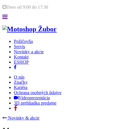
Dnes od
9:00
do
17:30
Požičovňa
Servis
Novinky a akcie
Kontakt
ESHOP
O nás
Značky
Kariéra
Ochrana osobných údajov
Videoprezentácia
3D prehliadka predajne
Novinky & akcie