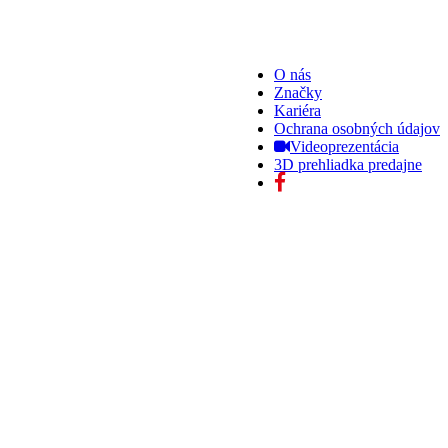
O nás
Značky
Kariéra
Ochrana osobných údajov
Videoprezentácia
3D prehliadka predajne