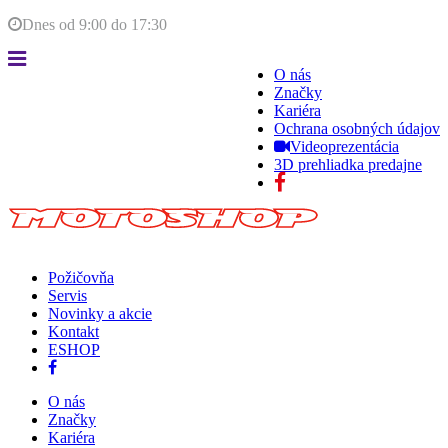
Dnes od
9:00
do
17:30
O nás
Značky
Kariéra
Ochrana osobných údajov
Videoprezentácia
3D prehliadka predajne
Požičovňa
Servis
Novinky a akcie
Kontakt
ESHOP
O nás
Značky
Kariéra