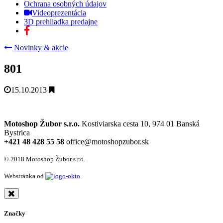
Ochrana osobných údajov
Videoprezentácia
3D prehliadka predajne
Novinky & akcie
801
15.10.2013
Motoshop Žubor s.r.o.
Kostiviarska cesta 10, 974 01 Banská
Bystrica
+421 48 428 55 58
office@motoshopzubor.sk
© 2018 Motoshop Žubor s.r.o.
Webstránka od
Značky