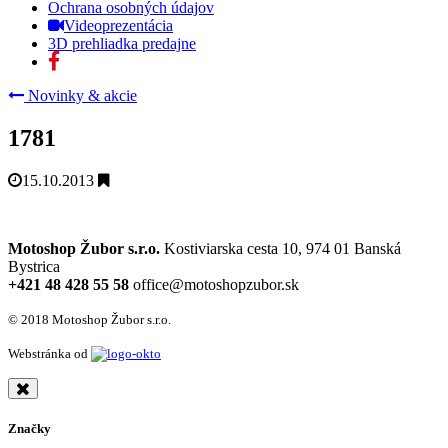
Ochrana osobných údajov
Videoprezentácia
3D prehliadka predajne
Novinky & akcie
1781
15.10.2013
Motoshop Žubor s.r.o.
Kostiviarska cesta 10, 974 01 Banská
Bystrica
+421 48 428 55 58
office@motoshopzubor.sk
© 2018 Motoshop Žubor s.r.o.
Webstránka od
Značky