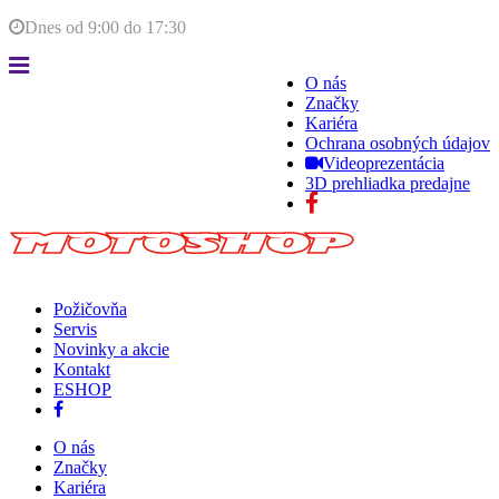
Dnes od
9:00
do
17:30
O nás
Značky
Kariéra
Ochrana osobných údajov
Videoprezentácia
3D prehliadka predajne
Požičovňa
Servis
Novinky a akcie
Kontakt
ESHOP
O nás
Značky
Kariéra