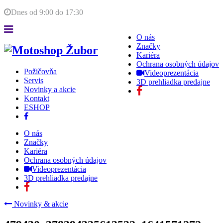
Dnes od
9:00
do
17:30
O nás
Značky
Kariéra
Ochrana osobných údajov
Požičovňa
Videoprezentácia
Servis
3D prehliadka predajne
Novinky a akcie
Kontakt
ESHOP
O nás
Značky
Kariéra
Ochrana osobných údajov
Videoprezentácia
3D prehliadka predajne
Novinky & akcie