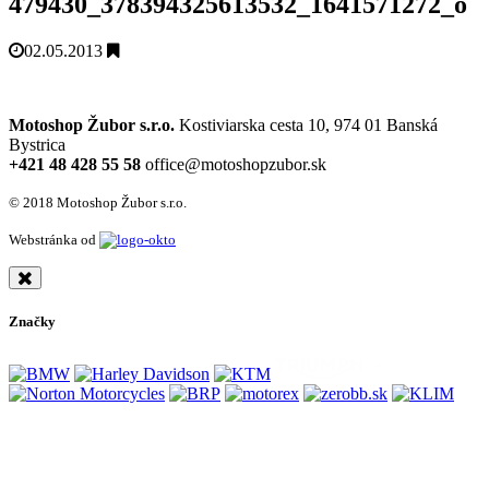
479430_378394325613532_1641571272_o
02.05.2013
Motoshop Žubor s.r.o.
Kostiviarska cesta 10, 974 01 Banská
Bystrica
+421 48 428 55 58
office@motoshopzubor.sk
© 2018 Motoshop Žubor s.r.o.
Webstránka od
Značky