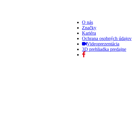
O nás
Značky
Kariéra
Ochrana osobných údajov
Videoprezentácia
3D prehliadka predajne