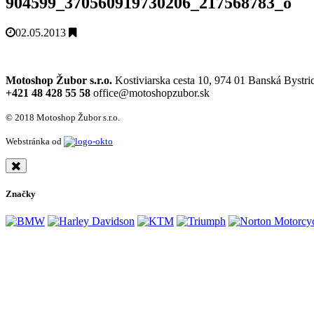
904599_370560919730206_217568783_o
02.05.2013
Motoshop Žubor s.r.o.
Kostiviarska cesta 10, 974 01 Banská Bystri
+421 48 428 55 58
office@motoshopzubor.sk
© 2018 Motoshop Žubor s.r.o.
Webstránka od
Značky