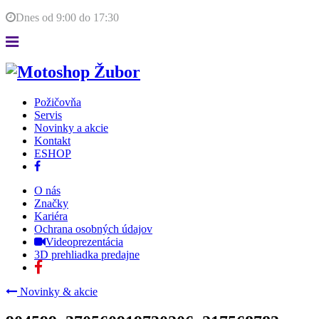
Dnes od
9:00
do
17:30
Požičovňa
Servis
Novinky a akcie
Kontakt
ESHOP
O nás
Značky
Kariéra
Ochrana osobných údajov
Videoprezentácia
3D prehliadka predajne
Novinky & akcie