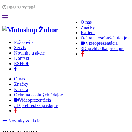
Dnes
zatvorené
O nás
Značky
Kariéra
Ochrana osobných údajov
Požičovňa
Videoprezentácia
Servis
3D prehliadka predajne
Novinky a akcie
Kontakt
ESHOP
O nás
Značky
Kariéra
Ochrana osobných údajov
Videoprezentácia
3D prehliadka predajne
Novinky & akcie