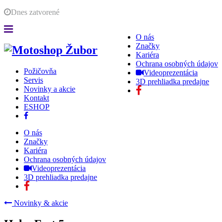
Dnes
zatvorené
O nás
Značky
Kariéra
Ochrana osobných údajov
Požičovňa
Videoprezentácia
Servis
3D prehliadka predajne
Novinky a akcie
Kontakt
ESHOP
O nás
Značky
Kariéra
Ochrana osobných údajov
Videoprezentácia
3D prehliadka predajne
Novinky & akcie