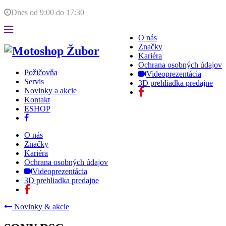
Dnes od
9:00
do
17:30
O nás
Značky
Kariéra
Ochrana osobných údajov
Požičovňa
Videoprezentácia
Servis
3D prehliadka predajne
Novinky a akcie
Kontakt
ESHOP
O nás
Značky
Kariéra
Ochrana osobných údajov
Videoprezentácia
3D prehliadka predajne
Novinky & akcie