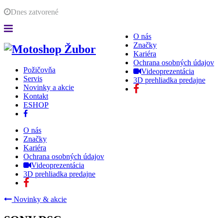
Dnes
zatvorené
O nás
Značky
Kariéra
Ochrana osobných údajov
Požičovňa
Videoprezentácia
Servis
3D prehliadka predajne
Novinky a akcie
Kontakt
ESHOP
O nás
Značky
Kariéra
Ochrana osobných údajov
Videoprezentácia
3D prehliadka predajne
Novinky & akcie