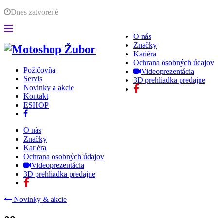
Dnes
zatvorené
O nás
Značky
Kariéra
Ochrana osobných údajov
Požičovňa
Videoprezentácia
Servis
3D prehliadka predajne
Novinky a akcie
Kontakt
ESHOP
O nás
Značky
Kariéra
Ochrana osobných údajov
Videoprezentácia
3D prehliadka predajne
Novinky & akcie