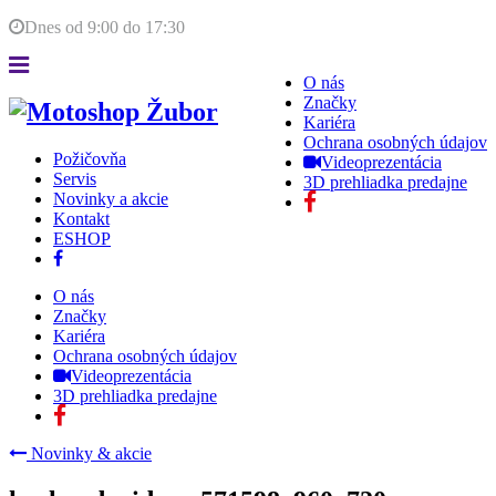
Dnes od
9:00
do
17:30
O nás
Značky
Kariéra
Ochrana osobných údajov
Požičovňa
Videoprezentácia
Servis
3D prehliadka predajne
Novinky a akcie
Kontakt
ESHOP
O nás
Značky
Kariéra
Ochrana osobných údajov
Videoprezentácia
3D prehliadka predajne
Novinky & akcie