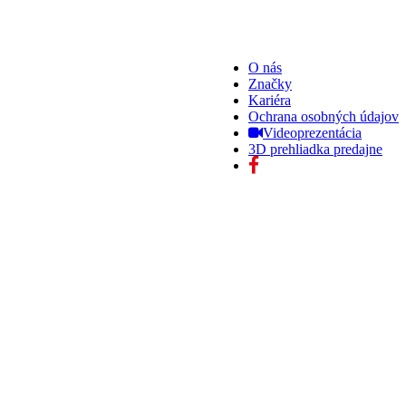
O nás
Značky
Kariéra
Ochrana osobných údajov
Videoprezentácia
3D prehliadka predajne