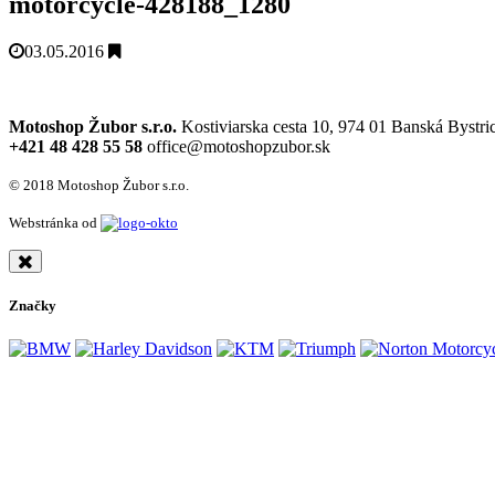
motorcycle-428188_1280
03.05.2016
Motoshop Žubor s.r.o.
Kostiviarska cesta 10, 974 01 Banská Bystri
+421 48 428 55 58
office@motoshopzubor.sk
© 2018 Motoshop Žubor s.r.o.
Webstránka od
Značky