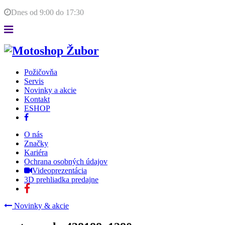
Dnes od
9:00
do
17:30
Požičovňa
Servis
Novinky a akcie
Kontakt
ESHOP
O nás
Značky
Kariéra
Ochrana osobných údajov
Videoprezentácia
3D prehliadka predajne
Novinky & akcie