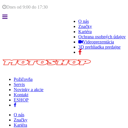
Dnes od
9:00
do
17:30
O nás
Značky
Kariéra
Ochrana osobných údajov
Videoprezentácia
3D prehliadka predajne
Požičovňa
Servis
Novinky a akcie
Kontakt
ESHOP
O nás
Značky
Kariéra