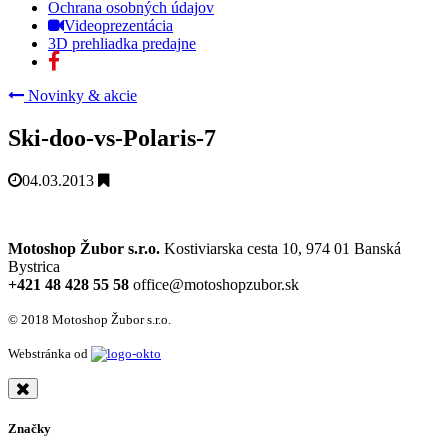
Ochrana osobných údajov
Videoprezentácia
3D prehliadka predajne
Novinky & akcie
Ski-doo-vs-Polaris-7
04.03.2013
Motoshop Žubor s.r.o.
Kostiviarska cesta 10, 974 01 Banská
Bystrica
+421 48 428 55 58
office@motoshopzubor.sk
© 2018 Motoshop Žubor s.r.o.
Webstránka od
Značky