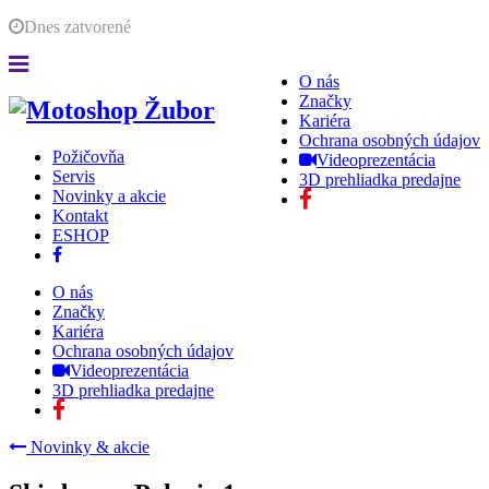
Dnes
zatvorené
O nás
Značky
Kariéra
Ochrana osobných údajov
Požičovňa
Videoprezentácia
Servis
3D prehliadka predajne
Novinky a akcie
Kontakt
ESHOP
O nás
Značky
Kariéra
Ochrana osobných údajov
Videoprezentácia
3D prehliadka predajne
Novinky & akcie