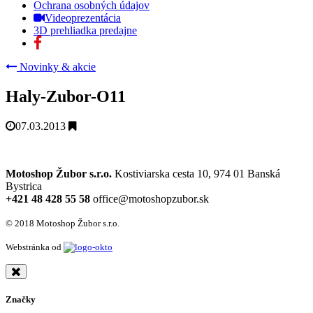
Ochrana osobných údajov
Videoprezentácia
3D prehliadka predajne
Novinky & akcie
Haly-Zubor-O11
07.03.2013
Motoshop Žubor s.r.o.
Kostiviarska cesta 10, 974 01 Banská
Bystrica
+421 48 428 55 58
office@motoshopzubor.sk
© 2018 Motoshop Žubor s.r.o.
Webstránka od
Značky