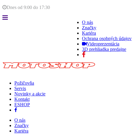
Dnes od
9:00
do
17:30
O nás
Značky
Kariéra
Ochrana osobných údajov
Videoprezentácia
3D prehliadka predajne
Požičovňa
Servis
Novinky a akcie
Kontakt
ESHOP
O nás
Značky
Kariéra