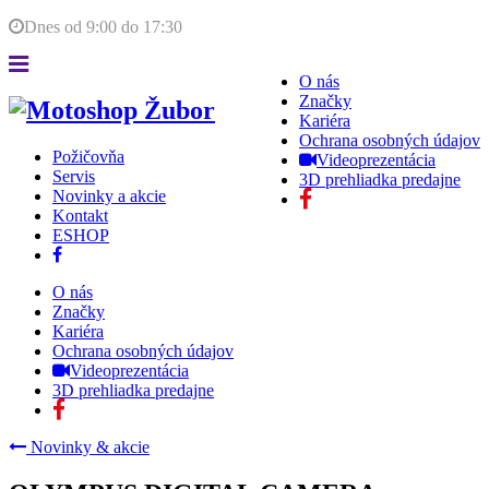
Dnes od
9:00
do
17:30
O nás
Značky
Kariéra
Ochrana osobných údajov
Požičovňa
Videoprezentácia
Servis
3D prehliadka predajne
Novinky a akcie
Kontakt
ESHOP
O nás
Značky
Kariéra
Ochrana osobných údajov
Videoprezentácia
3D prehliadka predajne
Novinky & akcie