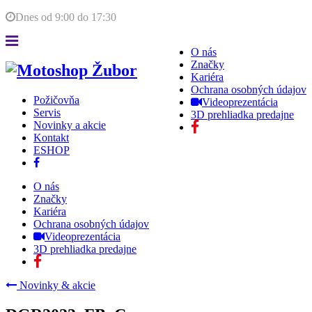
Dnes od
9:00
do
17:30
O nás
Značky
Kariéra
Ochrana osobných údajov
Požičovňa
Videoprezentácia
Servis
3D prehliadka predajne
Novinky a akcie
Kontakt
ESHOP
O nás
Značky
Kariéra
Ochrana osobných údajov
Videoprezentácia
3D prehliadka predajne
Novinky & akcie