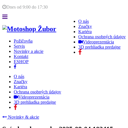
Dnes od
9:00
do
17:30
O nás
Značky
Kariéra
Ochrana osobných údajov
Požičovňa
Videoprezentácia
Servis
3D prehliadka predajne
Novinky a akcie
Kontakt
ESHOP
O nás
Značky
Kariéra
Ochrana osobných údajov
Videoprezentácia
3D prehliadka predajne
Novinky & akcie