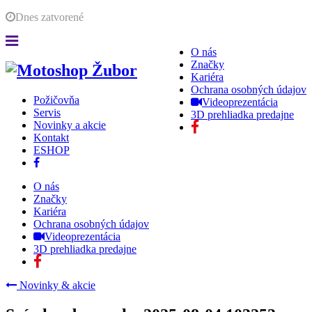
Dnes
zatvorené
O nás
Značky
Kariéra
Ochrana osobných údajov
Požičovňa
Videoprezentácia
Servis
3D prehliadka predajne
Novinky a akcie
Kontakt
ESHOP
O nás
Značky
Kariéra
Ochrana osobných údajov
Videoprezentácia
3D prehliadka predajne
Novinky & akcie