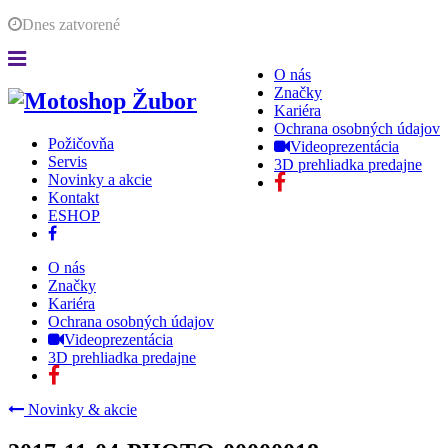
Dnes
zatvorené
O nás
Značky
Kariéra
Ochrana osobných údajov
Požičovňa
Videoprezentácia
Servis
3D prehliadka predajne
Novinky a akcie
Kontakt
ESHOP
O nás
Značky
Kariéra
Ochrana osobných údajov
Videoprezentácia
3D prehliadka predajne
Novinky & akcie