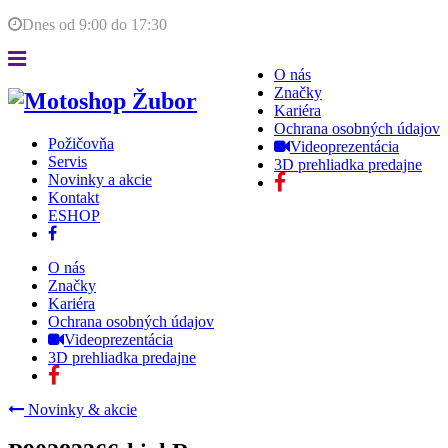
Dnes od
9:00
do
17:30
O nás
Značky
Kariéra
Ochrana osobných údajov
Požičovňa
Videoprezentácia
Servis
3D prehliadka predajne
Novinky a akcie
Kontakt
ESHOP
O nás
Značky
Kariéra
Ochrana osobných údajov
Videoprezentácia
3D prehliadka predajne
Novinky & akcie