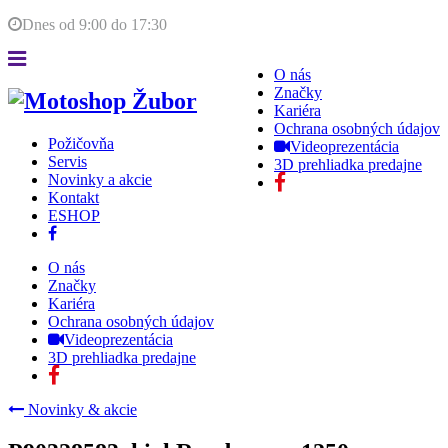
Dnes od
9:00
do
17:30
O nás
Značky
Kariéra
Ochrana osobných údajov
Požičovňa
Videoprezentácia
Servis
3D prehliadka predajne
Novinky a akcie
Kontakt
ESHOP
O nás
Značky
Kariéra
Ochrana osobných údajov
Videoprezentácia
3D prehliadka predajne
Novinky & akcie