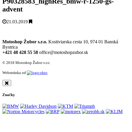
P90328583_highRes_bmw-r-1250-gs-
advent
21.03.2019
Motoshop Žubor s.r.o.
Kostiviarska cesta 10, 974 01 Banská
Bystrica
+421 48 428 55 58
office@motoshopzubor.sk
© 2018 Motoshop Žubor s.r.o.
Webstránka od
Značky