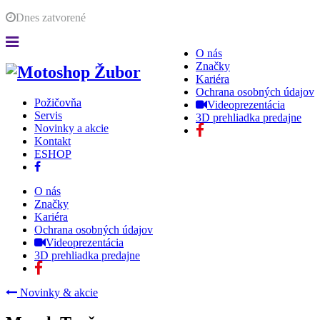
Dnes
zatvorené
O nás
Značky
Kariéra
Ochrana osobných údajov
Požičovňa
Videoprezentácia
Servis
3D prehliadka predajne
Novinky a akcie
Kontakt
ESHOP
O nás
Značky
Kariéra
Ochrana osobných údajov
Videoprezentácia
3D prehliadka predajne
Novinky & akcie