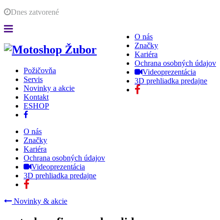
Dnes
zatvorené
O nás
Značky
Kariéra
Ochrana osobných údajov
Požičovňa
Videoprezentácia
Servis
3D prehliadka predajne
Novinky a akcie
Kontakt
ESHOP
O nás
Značky
Kariéra
Ochrana osobných údajov
Videoprezentácia
3D prehliadka predajne
Novinky & akcie